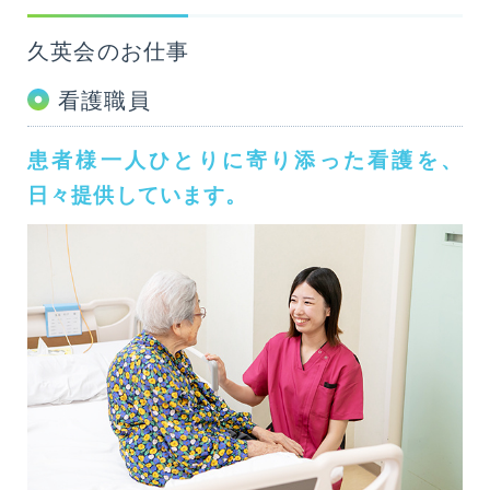
医療・介護・福祉関係者の方へ
久英会のお仕事
相談窓口
看護職員
患者様一人ひとりに寄り添った看護を、
交通アクセス
日々提供しています。
久英会について
採用情報
介護老人保健施設
高良台
高良台シニアビレッジ