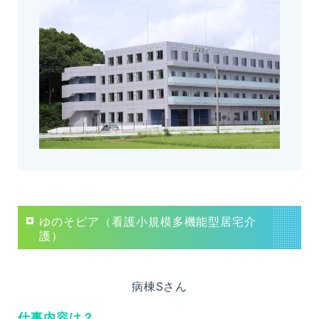
診療受付時間
月～金
09：00～12：30
（受付時間 08：30～12：00）
14：
00～17：30
（受付時間 13：30～17：00）
土曜日
09：00～12：30
（受付時間 08：30～12：00）
ゆのそピア（看護小規模多機能型居宅介
護）
休診日
土曜日午後、日曜日、祝日
病棟Sさん
予約優先で診察を行いますので、外来診療をご希望の方
仕事内容は？