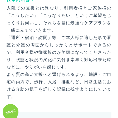
は
事前に電話でのご連絡をお願いします
入院での支援とは異なり、利用者様とご家族様の
TEL.0942-51-3838
「こうしたい」「こうなりたい」というご希望をじ
っくりお伺いし、それらを基に最適なケアプランを
〒830-0054 福岡県久留米市藤光町965-2
一緒に立てていきます。
「通所・宿泊・訪問」等、ご本人様に適した形で看
交通アクセス
外来担当医表
護と介護の両面からしっかりとサポートできるの
で、利用者様や御家族のが笑顔になってくださった
り、状態と状況の変化に気付き素早く対応出来た時
採用情報
Recruit
などに、やりがいを感じます。
より質の高い支援へと繋げられるよう、施設・ご自
宅の両方で、歩行、入浴、排泄など、日常生活にお
個人情報保護方針
サイトポリシー
ける介助の様子を詳しく記録に残すようにしていま
サイトマップ
す。