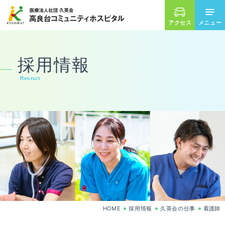
アクセス
ホーム
外来のご案内
採用情報
Recruit
入院について
診療科
リハビリテーション
在宅サービス
病院案内
HOME
採用情報
久英会の仕事
看護師