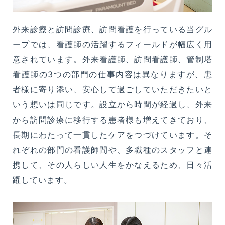
地域包括ケアステーション
外来診療と訪問診療、訪問看護を行っている当グル
高良台
ープでは、看護師の活躍するフィールドが幅広く用
意されています。外来看護師、訪問看護師、管制塔
久英会シニアビレッジ
看護師の3つの部門の仕事内容は異なりますが、患
者様に寄り添い、安心して過ごしていただきたいと
軽費老人ホーム
ゆのそ苑
いう想いは同じです。設立から時間が経過し、外来
から訪問診療に移行する患者様も増えてきており、
久英会クリニック
長期にわたって一貫したケアをつづけています。そ
れぞれの部門の看護師間や、多職種のスタッフと連
携して、その人らしい人生をかなえるため、日々活
看護小規模多機能型居宅介護
ゆのそピア
躍しています。