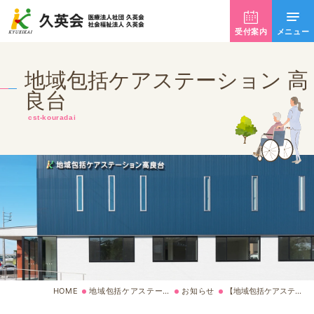
受付案内
採用情報
ホーム
地域包括ケアステーション 高
良台
介護老人保健施設 高良台
cst-kouradai
高良台シニアビレッジ
地域包括ケアステーション高良台
お知らせ
ごあいさつ・理念
ご利用方法
HOME
地域包括ケアステーション高良台
お知らせ
【地域包括ケアステーション高良台】採用情報について
掲示事項