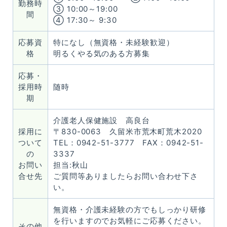
勤務時
③ 10:00～19:00
間
④ 17:30～ 9:30
地域包括ケアステーション
高良台
応募資
特になし（無資格・未経験歓迎）
格
明るくやる気のある方募集
久英会シニアビレッジ
応募・
採用時
随時
軽費老人ホーム
期
ゆのそ苑
介護老人保健施設 高良台
採用に
〒830-0063 久留米市荒木町荒木2020
久英会クリニック
ついて
TEL：0942-51-3777 FAX：0942-51-
の
3337
お問い
担当:秋山
看護小規模多機能型居宅介護
ゆのそピア
合せ先
ご質問等ありましたらお問い合わせ下さ
い。
無資格・介護未経験の方でもしっかり研修
を行いますのでお気軽にご応募ください。
その他