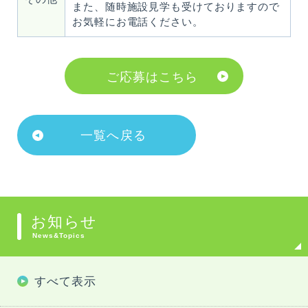
また、随時施設見学も受けておりますので
診療受付時間
お気軽にお電話ください。
月～金
ご応募はこちら
09：00～12：30
（受付時間 08：30～12：00）
14：
00～17：30
（受付時間 13：30～17：00）
一覧へ戻る
土曜日
09：00～12：30
（受付時間 08：30～12：00）
お知らせ
休診日
News&Topics
土曜日午後、日曜日、祝日
すべて表示
予約優先で診察を行いますので、外来診療をご希望の方