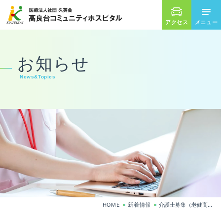
アクセス
ホーム
外来のご案内
お知らせ
News&Topics
入院について
診療科
リハビリテーション
在宅サービス
病院案内
HOME
新着情報
介護士募集（老健高良台）