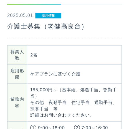
医療・介護・福祉関係者の方へ
2025.05.01
採用情報
介護士募集（老健高良台）
相談窓口
交通アクセス
募集人
2名
数
久英会について
雇用形
ケアプランに基づく介護
態
採用情報
185,000円～（基本給、処遇手当、皆勤手
当）
業務内
その他 夜勤手当、住宅手当、通勤手当、
介護老人保健施設
容
高良台
扶養手当 等
詳細はお問い合わせください。
高良台シニアビレッジ
① 9:00～18:00 ② 7:00～16:00