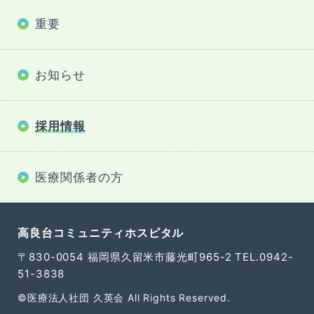
は
事前に電話でのご連絡をお願いします
TEL.0942-51-3838
重要
〒830-0054 福岡県久留米市藤光町965-2
お知らせ
交通アクセス
外来担当医表
採用情報
採用情報
Recruit
医療関係者の方
個人情報保護方針
サイトポリシー
高良台コミュニティホスピタル
サイトマップ
〒830-0054 福岡県久留米市藤光町965-2
TEL.0942-
51-3838
©医療法人社団 久英会 All Rights Reserved.